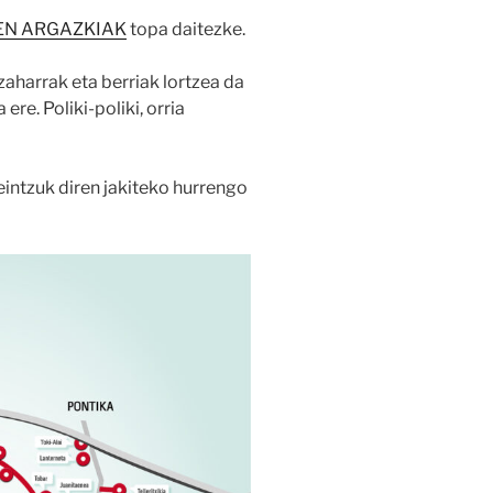
EN ARGAZKIAK
topa daitezke.
aharrak eta berriak lortzea da
re. Poliki-poliki, orria
tzuk diren jakiteko hurrengo