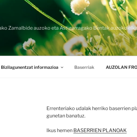
iako Zamalbide auzoko eta Astigarragako Bentak auzoko elka
Bizilagunentzat informazioa
Baserriak
AUZOLAN FRO
Errenteriako udalak herriko baserrien pl
gunetan banatuz.
Ikus hemen
BASERRIEN PLANOAK