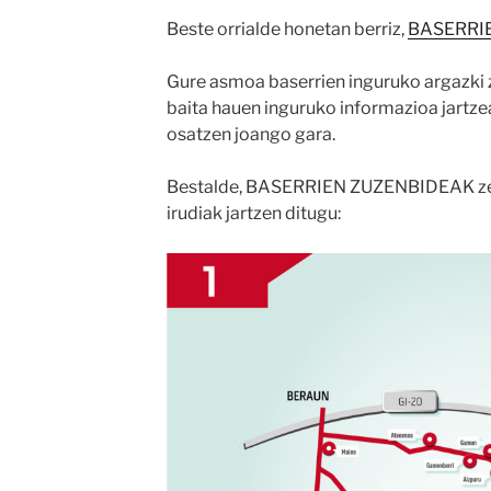
Beste orrialde honetan berriz,
BASERRI
Gure asmoa baserrien inguruko argazki z
baita hauen inguruko informazioa jartzea e
osatzen joango gara.
Bestalde, BASERRIEN ZUZENBIDEAK zein
irudiak jartzen ditugu: