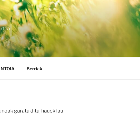
rtea.
NTOIA
Berriak
anoak garatu ditu, hauek lau