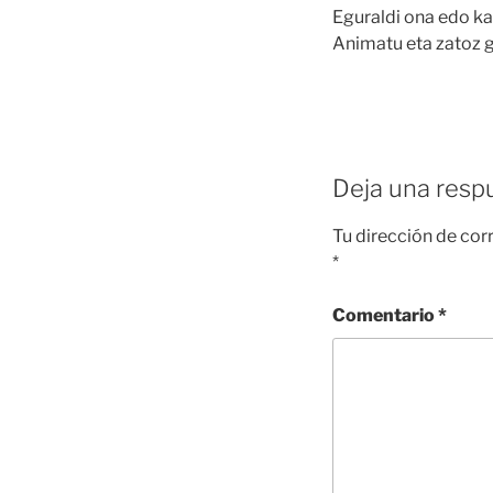
Eguraldi ona edo ka
Animatu eta zatoz 
Deja una resp
Tu dirección de cor
*
Comentario
*