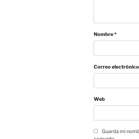
Nombre
*
Correo electrónic
Web
Guarda mi nombr
comente.