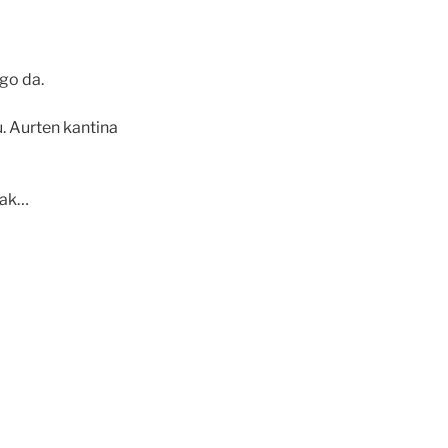
go da.
. Aurten kantina
uak…