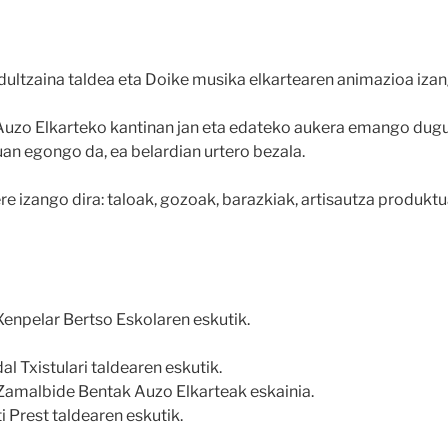
 dultzaina taldea eta Doike musika elkartearen animazioa izan
uzo Elkarteko kantinan jan eta edateko aukera emango dugu
an egongo da, ea belardian urtero bezala.
e izango dira: taloak, gozoak, barazkiak, artisautza produkt
Xenpelar Bertso Eskolaren eskutik.
l Txistulari taldearen eskutik.
Zamalbide Bentak Auzo Elkarteak eskainia.
 Prest taldearen eskutik.