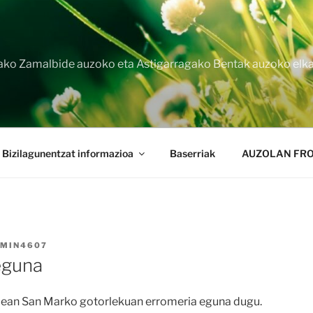
iako Zamalbide auzoko eta Astigarragako Bentak auzoko elka
Bizilagunentzat informazioa
Baserriak
AUZOLAN FRO
MIN4607
eguna
ndean San Marko gotorlekuan erromeria eguna dugu.