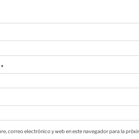
o
*
e, correo electrónico y web en este navegador para la próx