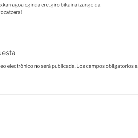
xkarragoa eginda ere, giro bikaina izango da.
gozatzera!
uesta
reo electrónico no será publicada.
Los campos obligatorios 