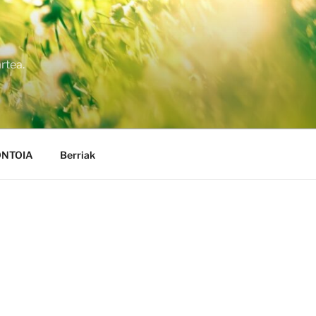
rtea.
NTOIA
Berriak