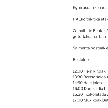
Egun osoan zehar…
HAEko trikitixa eta
Zamalbide Bentak A
gotorlekuaren barru
Salmenta postuak er
Bestalde…
12:00 Herri kirolak.
13:30 Bertso saioa 
14:30 Haur jolasak.
16:00 Dantzaldia Uda
16:30 Txokolatada 
17:00 Muxikoak Beti